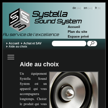
de
|
en
|
fr
Systella
Sound System
Accueil
Plan du site
Au service de l'excellence
Espace privé
Accueil
Achat et SAV
Aide au choix
Aide au choix
Un équipement
Systella Sound
System est un
appareil qui vous
accompagnera
longtemps. Choisir
le produit qui vous