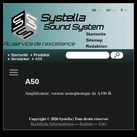
de
|
en
|
fr
Systella
Sound System
Startseite
Sitemap
Au service de l'excellence
Redaktion
Startseite
Produkte
Verstärker
A50
A50
Amplificateur, version monophonique du A100-B.
Copyright © 2026 Systella | Tous droits réservés
Rechtliche Informationen
―
Kontakt
―
FAQ