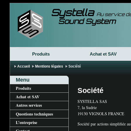
Systella
Au service de
Sound System
Produits
Achat et
SAV
Accueil
Mentions légales
Société
Menu
Produits
Société
Achat et
SAV
SYSTELLA
SAS
Autres services
7, la Sudrie
Questions techniques
19130
VIGNOLS
FRANCE
L’entreprise
Société par actions simplifiée a
Contact