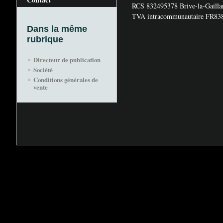
RCS
832495378 Brive-la-Gailla
TVA
intracommunautaire
FR83
Dans la même
rubrique
Directeur de publication
Société
Conditions générales de
vente