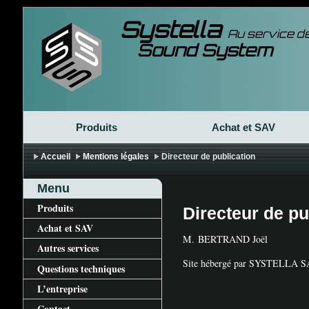
Systella
Au service de
Sound System
Produits
Achat et
SAV
Accueil
Mentions légales
Directeur de publication
Menu
Produits
Directeur de pu
Achat et
SAV
M.
BERTRAND
Joël
Autres services
Site hébergé par
SYSTELLA
S
Questions techniques
L’entreprise
Contact