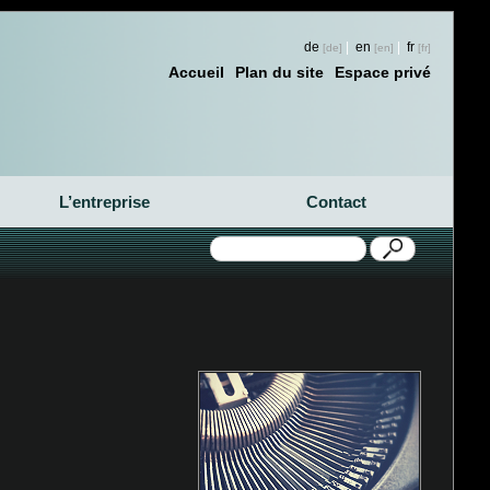
de
|
en
|
fr
Accueil
Plan du site
Espace privé
L’entreprise
Contact