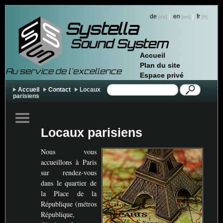
de
|
en
|
fr
Systella
Sound System
Accueil
Plan du site
Au service de l'excellence
Espace privé
Accueil
Contact
Locaux
parisiens
Locaux parisiens
Nous vous
accueillons à Paris
sur rendez-vous
dans le quartier de
la Place de la
République (métros
République,