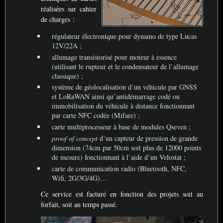
réalisées sur cahier
de charges :
régulateur électronique pour dynamo de type Lucas
12V/22A
;
allumage transistorisé pour moteur à essence
(utilisant le rupteur et le condensateur de l’allumage
classique)
;
système de géolocalisation d’un véhicule par
GNSS
et LoRaWAN ainsi qu’antidémarrage codé ou
immobilisation du véhicule à distance fonctionnant
par carte
NFC
codée (Mifare)
;
carte multiprocesseur à base de modules Qseven
;
proof of concept
d’un capteur de pression de grande
dimension (74cm par 50cm soit plus de 12000 points
de mesure) fonctionnant à l’aide d’un Velostat
;
carte de communication radio (Bluetooth,
NFC
,
Wifi, 2G/3G/4G)…
Ce service est facturé en fonction des projets soit au
forfait, soit au temps passé.