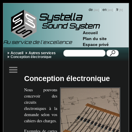
de
|
en
|
fr
Systella
Sound System
Accueil
Plan du site
Au service de l'excellence
Espace privé
Accueil
Autres services
Conception électronique
Conception électronique
Nous pouvons
concevoir des
circuits
électroniques à la
demande selon vos
cahiers des charges.
Exemples de cartes