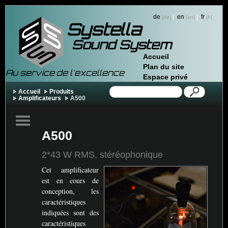
de
|
en
|
fr
Systella
Sound System
Accueil
Plan du site
Au service de l'excellence
Espace privé
Accueil
Produits
Amplificateurs
A500
A500
2*43 W
RMS
, stéréophonique
Cet amplificateur
est en cours de
conception, les
caractéristiques
indiquées sont des
caractéristiques