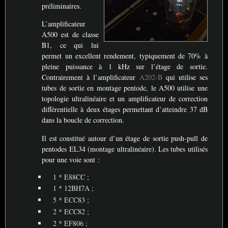
préliminaires.
L’amplificateur
A500 est de classe
B1, ce qui lui
permet un excellent rendement, typiquement de 70% à
pleine puissance à 1 kHz sur l’étage de sortie.
Contrairement à l’amplificateur
A202-B
qui utilise ses
tubes de sortie en montage pentode, le A500 utilise une
topologie ultralinéaire et un amplificateur de correction
différentielle à deux étages permettant d’atteindre 37 dB
dans la boucle de correction.
Il est constitué autour d’un étage de sortie push-pull de
pentodes
EL34
(montage ultralinéaire). Les tubes utilisés
pour une voie sont :
1 *
E88CC
;
1 *
12BH7A
;
5 *
ECC83
;
2 *
ECC82
;
2 *
EF806
;