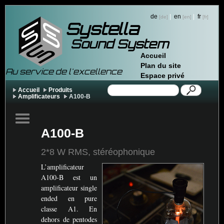
de
|
en
|
fr
Systella
Sound System
Accueil
Plan du site
Au service de l'excellence
Espace privé
Accueil
Produits
Amplificateurs
A100-B
A100-B
2*8 W
RMS
, stéréophonique
L’amplificateur
A100-B est un
amplificateur single
ended en pure
classe A1. En
dehors de pentodes