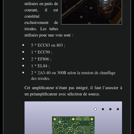
utilisées en puits de
courant, il est
constitué
exclusivement de
triodes. Les tubes
utilisées pour une voie sont :
5 *
ECC83
ou 803
;
1 *
ECC99
;
2 *
EF806
;
1 *
EL84
;
2 * 2A3-40 ou 300B selon la tension de chauffage
des triodes.
Cet amplificateur n’étant pas intégré, il faut l’associer à
un préamplificateur avec sélection de source.