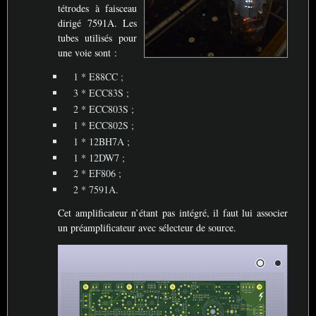
tétrodes à faisceau
dirigé 7591A. Les
tubes utilisés pour
une voie sont :
1 *
E88CC
;
3 *
ECC83S
;
2 *
ECC803S
;
1 *
ECC802S
;
1 *
12BH7A
;
1 *
12DW7
;
2 *
EF806
;
2 * 7591A.
Cet amplificateur n’étant pas intégré, il faut lui associer
un préamplificateur avec sélecteur de source.