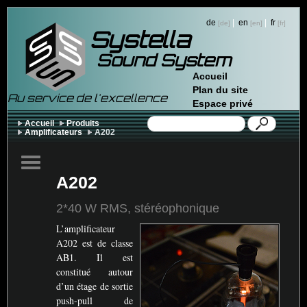
de
|
en
|
fr
Systella
Sound System
Accueil
Plan du site
Au service de l'excellence
Espace privé
Accueil
Produits
Amplificateurs
A202
A202
2*40 W
RMS
, stéréophonique
L’amplificateur
A202 est de classe
AB1
. Il est
constitué autour
d’un étage de sortie
push-pull de