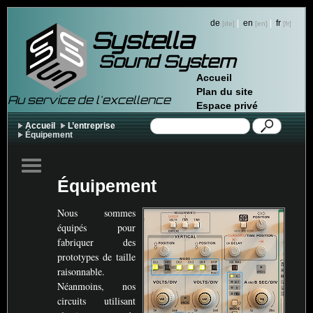
de
|
en
|
fr
Systella
Sound System
Accueil
Plan du site
Au service de l'excellence
Espace privé
Accueil
L’entreprise
Équipement
Équipement
Nous sommes
équipés pour
fabriquer des
prototypes de taille
raisonnable.
Néanmoins, nos
circuits utilisant