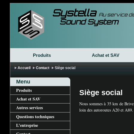
Systella
Au service de
Sound System
Produits
Achat et
SAV
Accueil
Contact
Siège social
Menu
Produits
Siège social
Achat et
SAV
Nous sommes à 35 km de Brive-l
Autres services
loin des autoroutes A20 et A89.
Questions techniques
L’entreprise
Contact