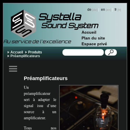
de
|
en
|
fr
Systella
Sound System
Accueil
Plan du site
Au service de l'excellence
Espace privé
Accueil
Produits
Préamplificateurs
Préamplificateurs
Un
préamplificateur
sert à adapter le
signal issu d’une
source à un
amplificateur.
Tous nos