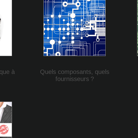
ique à
Quels composants, quels
fournisseurs
?