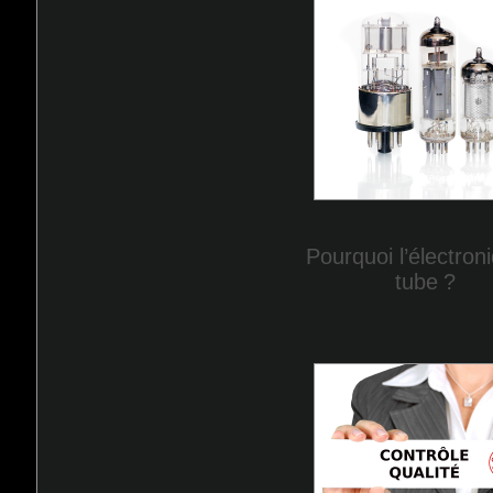
Pourquoi l’électron
tube
?